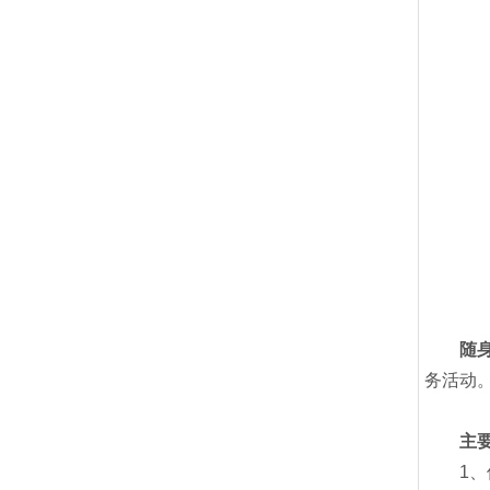
随
务活动
主
1、保