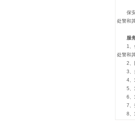
保安服
处警和
服
1、保
处警和
2、防
3、接
4、对
5、对
6、对
7、技
8、对